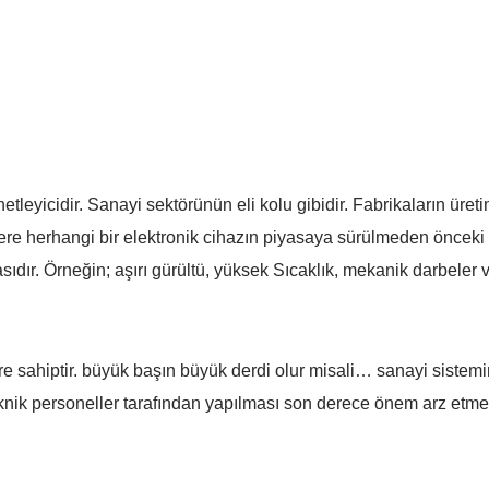
netleyicidir. Sanayi sektörünün eli kolu gibidir. Fabrikaların ür
re herhangi bir elektronik cihazın piyasaya sürülmeden önceki kal
sıdır. Örneğin; aşırı gürültü, yüksek Sıcaklık, mekanik darbeler
 yere sahiptir. büyük başın büyük derdi olur misali… sanayi sistem
eknik personeller tarafından yapılması son derece önem arz etmek