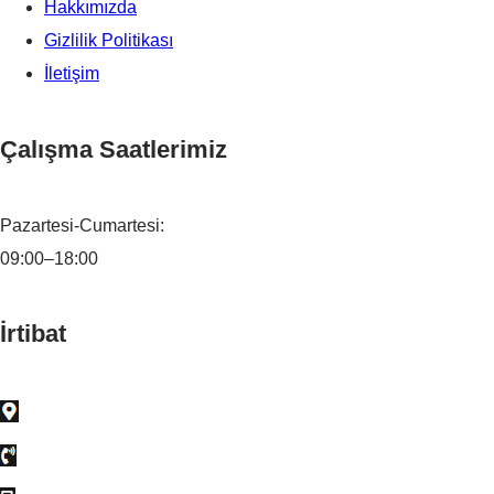
Hakkımızda
Gizlilik Politikası
İletişim
Çalışma Saatlerimiz
Pazartesi-Cumartesi:
09:00–18:00
İrtibat
Ostim Mah. Alınteri Bulvarı. Ostim İş Merkezleri 27 B Blok
0 (312) 385 86 16