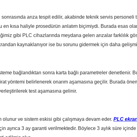
, sonrasında arıza tespit edilir, akabinde teknik servis personeli t
u en kısa haliyle prosedürün anlatım biçimiydi. Burada esas olan
iz gibi PLC cihazlarında meydana gelen arızalar farklılık göster
krandan kaynaklanıyor ise bu sorunu gidermek için daha gelişmi
isteme bağlandıktan sonra karta bağlı parametreler denetlenir.
irat yöntemi belirlenerek onarım aşamasına geçilir. Burada öneml
erleştirilerek test aşamasına gelinir.
 olunur ve sistem eskisi gibi çalışmaya devam eder.
PLC ekran
çin ayrıca 3 ay garanti verilmektedir. Böylece 3 aylık süre için