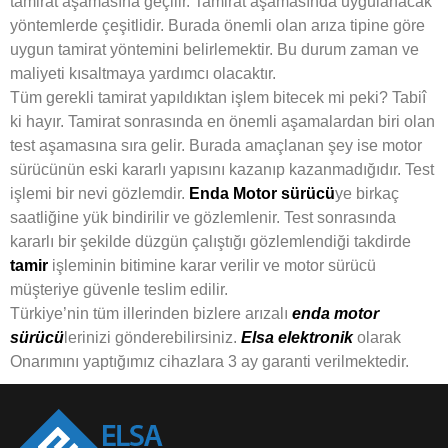
tamirat aşamasına geçilir. Tamirat aşamasında uygulanacak
yöntemlerde çeşitlidir. Burada önemli olan arıza tipine göre
uygun tamirat yöntemini belirlemektir. Bu durum zaman ve
maliyeti kısaltmaya yardımcı olacaktır.
Tüm gerekli tamirat yapıldıktan işlem bitecek mi peki? Tabiî
ki hayır. Tamirat sonrasında en önemli aşamalardan biri olan
test aşamasına sıra gelir. Burada amaçlanan şey ise motor
sürücünün eski kararlı yapısını kazanıp kazanmadığıdır. Test
işlemi bir nevi gözlemdir.
Enda Motor
sürücü
ye birkaç
saatliğine yük bindirilir ve gözlemlenir. Test sonrasında
kararlı bir şekilde düzgün çalıştığı gözlemlendiği takdirde
tamir
işleminin bitimine karar verilir ve motor sürücü
müşteriye güvenle teslim edilir.
Türkiye’nin tüm illerinden bizlere arızalı
enda motor
sürücü
lerinizi gönderebilirsiniz.
Elsa elektronik
olarak
Onarımını yaptığımız cihazlara 3 ay garanti verilmektedir.