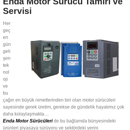
Enda Motor Sürücü Tamiri ve
Servisi
Her
geç
en
gün
geli
şen
tek
nol
oji
ve
bu
çağın en büyük nimetlerinden biri olan motor sürücüleri
sayesinde gerek üretim, gerekse de gündelik hayatımız çok
daha kolaylaşmakta…
Enda Motor Sürücüleri
de bu bağlamda bünyesindeki
ürünleri piyasaya sürüyoru ve sektördeki yerini